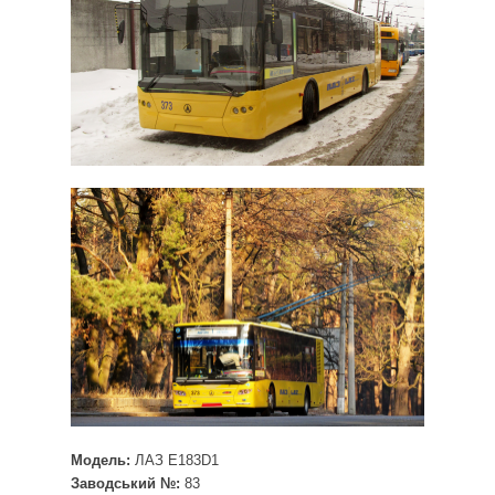
Модель:
ЛАЗ E183D1
Заводський №:
83